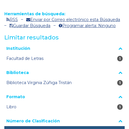
Herramientas de búsqueda:
RSS
Enviar por Correo electrónico esta Búsqueda
Guardar Búsqueda
Programar alerta: Ninguno
Limitar resultados
La página se volverá a cargar cuando se seleccione o excluya
Institución
un filtro.
Facultad de Letras
1 re
1
Biblioteca
Biblioteca Virginia Zúñiga Tristán
1 re
1
Formato
Libro
1 re
1
Número de Clasificación