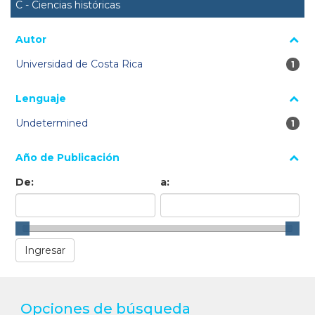
C - Ciencias históricas
Autor
Universidad de Costa Rica
1 re
1
Lenguaje
Undetermined
1 re
1
Año de Publicación
De:
a:
Opciones de búsqueda