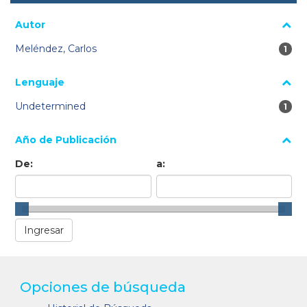
Autor
Meléndez, Carlos
1 re
1
Lenguaje
Undetermined
1 re
1
Año de Publicación
De:
a:
Opciones de búsqueda