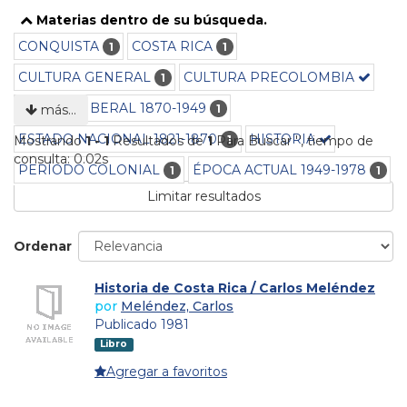
Materias dentro de su búsqueda.
CONQUISTA
COSTA RICA
1
1
CULTURA GENERAL
CULTURA PRECOLOMBIA
1
ESTADO LIBERAL 1870-1949
1
más…
ESTADO NACIONAL 1821-1870
HISTORIA
1
Mostrando
1 - 1
Resultados de
1
Para Buscar '
'
, tiempo de
consulta: 0.02s
PERÍODO COLONIAL
ÉPOCA ACTUAL 1949-1978
1
1
Limitar resultados
Ordenar
Historia de Costa Rica / Carlos Meléndez
por
Meléndez, Carlos
Publicado 1981
Libro
Agregar a favoritos