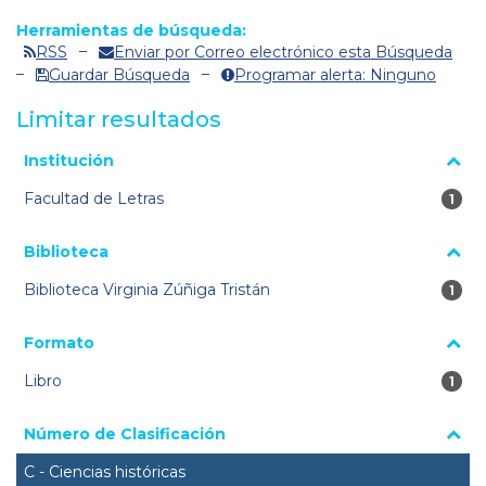
Herramientas de búsqueda:
RSS
Enviar por Correo electrónico esta Búsqueda
Guardar Búsqueda
Programar alerta: Ninguno
Limitar resultados
La página se volverá a cargar cuando se seleccione o excluya
Institución
un filtro.
Facultad de Letras
1 re
1
Biblioteca
Biblioteca Virginia Zúñiga Tristán
1 re
1
Formato
Libro
1 re
1
Número de Clasificación
C - Ciencias históricas