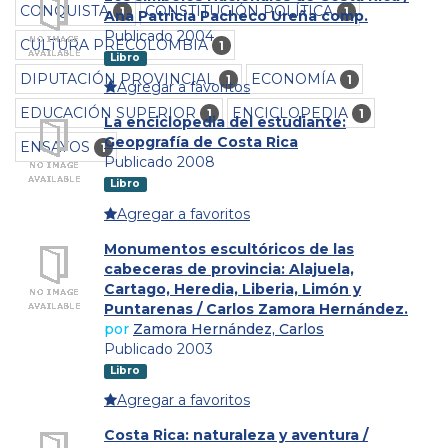
CONQUISTA
CONSTITUCIÓN POLÍTICA
1
1
Ana Patricia Pacheco Ureña comp.
Publicado 2004
CULTURA PRECOLOMBIA
1
Libro
DIPUTACIÓN PROVINCIAL
ECONOMÍA
1
1
Agregar a favoritos
EDUCACIÓN SUPERIOR
ENCICLOPEDIA
1
1
La enciclopedia del estudiante:
Geopgrafía de Costa Rica
ENSAYOS
1
Publicado 2008
Libro
Agregar a favoritos
Monumentos escultóricos de las
cabeceras de provincia: Alajuela,
Cartago, Heredia, Liberia, Limón y
Puntarenas / Carlos Zamora Hernández.
por
Zamora Hernández, Carlos
Publicado 2003
Libro
Agregar a favoritos
Costa Rica: naturaleza y aventura /