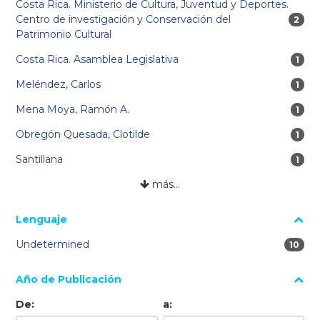
Costa Rica. Ministerio de Cultura, Juventud y Deportes.
Centro de investigación y Conservación del
2 res
2
Patrimonio Cultural
Costa Rica. Asamblea Legislativa
1 re
1
Meléndez, Carlos
1 re
1
Mena Moya, Ramón A.
1 re
1
Obregón Quesada, Clotilde
1 re
1
Santillana
1 re
1
más…
Lenguaje
Undetermined
10 res
10
Año de Publicación
De:
a: