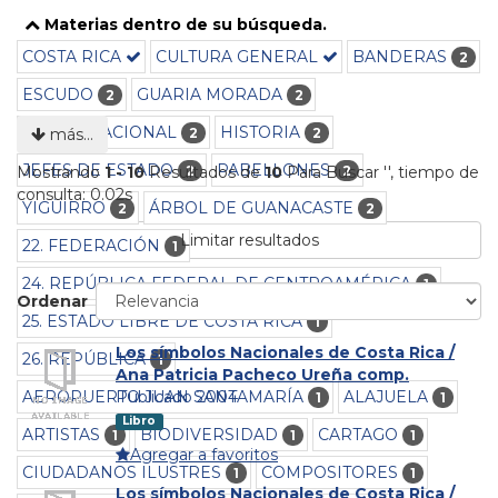
Materias dentro de su búsqueda.
COSTA RICA
CULTURA GENERAL
BANDERAS
2
ESCUDO
GUARIA MORADA
2
2
HIMNO NACIONAL
HISTORIA
2
2
más…
JEFES DE ESTADO
PABELLONES
2
2
Mostrando
1 - 10
Resultados de
10
Para Buscar '
'
, tiempo de
consulta: 0.02s
YIGÜIRRO
ÁRBOL DE GUANACASTE
2
2
Limitar resultados
22. FEDERACIÓN
1
24. REPÚBLICA FEDERAL DE CENTROAMÉRICA
1
Ordenar
25. ESTADO LIBRE DE COSTA RICA
1
Los símbolos Nacionales de Costa Rica /
26. REPÚBLICA
1
Ana Patricia Pacheco Ureña comp.
AEROPUERTO JUAN SANTAMARÍA
ALAJUELA
Publicado 2004
1
1
Libro
ARTISTAS
BIODIVERSIDAD
CARTAGO
1
1
1
Agregar a favoritos
CIUDADANOS ILUSTRES
COMPOSITORES
1
1
Los símbolos Nacionales de Costa Rica /