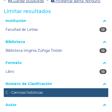
Guardar Búsqueda
Programar alerta: Ninguno
Limitar resultados
La página se volverá a cargar cuando se seleccione o excluya
Institución
un filtro.
Facultad de Letras
10 res
10
Biblioteca
Biblioteca Virginia Zúñiga Tristán
10 res
10
Formato
Libro
10 res
10
Número de Clasificación
C - Ciencias históricas
Autor