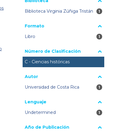
Biblioteca
os
Biblioteca Virginia Zúñiga Tristán
1 resultados
1
Formato
Libro
1 resultados
1
o
Número de Clasificación
C - Ciencias históricas
Autor
Universidad de Costa Rica
1 resultados
1
Lenguaje
Undetermined
1 resultados
1
Año de Publicación