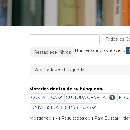
La página se recargará cuando se elimine un filtro
Filtros aplicados:
Número de Clasificación:
Restablecer filtros
Resultados de búsqueda
Materias dentro de su búsqueda.
COSTA RICA
CULTURA GENERAL
EDUC
1
UNIVERSIDADES PÚBLICAS
Mostrando
1 - 1
Resultados de
1
Para Buscar '
'
, ti