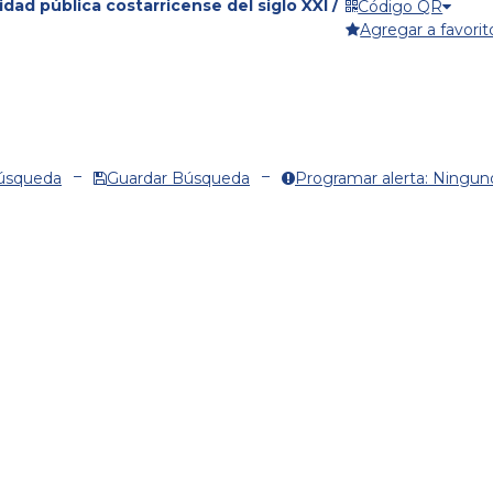
idad pública costarricense del siglo XXI /
Código QR
Agregar a favorit
Búsqueda
Guardar Búsqueda
Programar alerta: Ningun