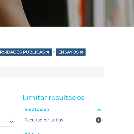
ar filtro
ERSIDADES PÚBLICAS
Eliminar filtro
ENSAYOS
Y
Limitar resultados
La página se volverá a cargar cuando se seleccione o
Institución
excluya un filtro.
Facultad de Letras
1 resultados
1