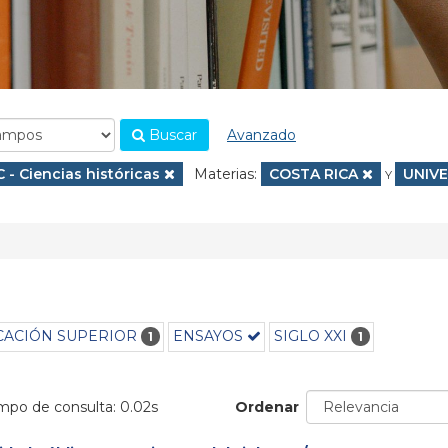
Buscar
Avanzado
.
Eliminar filtro
C - Ciencias históricas
Materias:
Eliminar filtro
COSTA RICA
Elimin
UNIV
Y
ACIÓN SUPERIOR
ENSAYOS
SIGLO XXI
1
1
empo de consulta: 0.02s
Ordenar