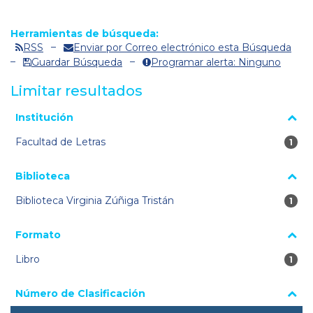
Herramientas de búsqueda:
RSS
Enviar por Correo electrónico esta Búsqueda
Guardar Búsqueda
Programar alerta: Ninguno
Limitar resultados
La página se volverá a cargar cuando se seleccione o excluya
Institución
un filtro.
Facultad de Letras
1 re
1
Biblioteca
Biblioteca Virginia Zúñiga Tristán
1 re
1
Formato
Libro
1 re
1
Número de Clasificación