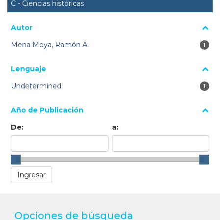
C - Ciencias históricas
Autor
Mena Moya, Ramón A.
1 re
1
Lenguaje
Undetermined
1 re
1
Año de Publicación
De:
a:
Opciones de búsqueda