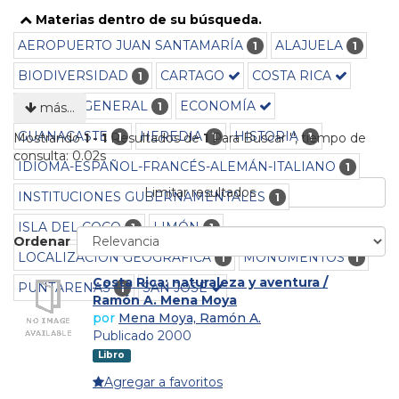
Materias dentro de su búsqueda.
AEROPUERTO JUAN SANTAMARÍA
ALAJUELA
1
1
BIODIVERSIDAD
CARTAGO
COSTA RICA
1
CULTURA GENERAL
ECONOMÍA
1
más…
GUANACASTE
HEREDIA
HISTORIA
1
1
1
Mostrando
1 - 1
Resultados de
1
Para Buscar '
'
, tiempo de
consulta: 0.02s
IDIOMA-ESPAÑOL-FRANCÉS-ALEMÁN-ITALIANO
1
Limitar resultados
INSTITUCIONES GUBERNAMENTALES
1
ISLA DEL COCO
LIMÓN
1
1
Ordenar
LOCALIZACIÓN GEOGRÁFICA
MONUMENTOS
1
1
Costa Rica: naturaleza y aventura /
PUNTARENAS
SAN JOSÉ
1
Ramón A. Mena Moya
por
Mena Moya, Ramón A.
Publicado 2000
Libro
Agregar a favoritos