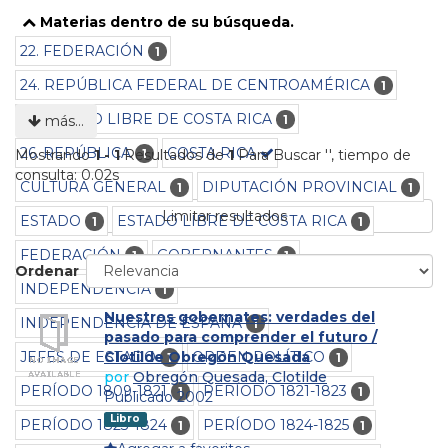
Materias dentro de su búsqueda.
22. FEDERACIÓN
1
24. REPÚBLICA FEDERAL DE CENTROAMÉRICA
1
25. ESTADO LIBRE DE COSTA RICA
1
más…
26. REPÚBLICA
COSTA RICA
1
Mostrando
1 - 1
Resultados de
1
Para Buscar '
'
, tiempo de
consulta: 0.02s
CULTURA GENERAL
DIPUTACIÓN PROVINCIAL
1
1
Limitar resultados
ESTADO
ESTADO LIBRE DE COSTA RICA
1
1
FEDERACIÓN
GOBERNANTES
1
1
Ordenar
INDEPENDENCIA
1
Nuestros gobernates: verdades del
INDEPENDENCIA DE ESPAÑA
1
pasado para comprender el futuro /
JEFES DE ESTADO
ORDEN POLÍTICO
Clotilde Obregón Quesada
1
1
por
Obregón Quesada, Clotilde
PERÍODO 1809-1821
PERÍODO 1821-1823
1
1
Publicado 2002
Libro
PERÍODO 1823-1824
PERÍODO 1824-1825
1
1