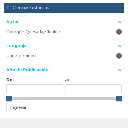
C - Ciencias históricas
Autor
Obregón Quesada, Clotilde
1 re
1
Lenguaje
Undetermined
1 re
1
Año de Publicación
De:
a: