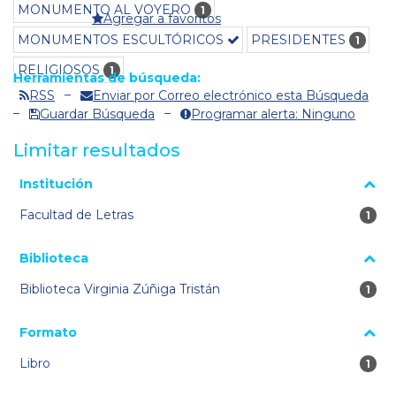
MONUMENTO AL VOYERO
1
Agregar a favoritos
MONUMENTOS ESCULTÓRICOS
PRESIDENTES
1
RELIGIOSOS
1
Herramientas de búsqueda:
RSS
Enviar por Correo electrónico esta Búsqueda
Guardar Búsqueda
Programar alerta: Ninguno
Limitar resultados
La página se volverá a cargar cuando se seleccione o excluya
Institución
un filtro.
Facultad de Letras
1 re
1
Biblioteca
Biblioteca Virginia Zúñiga Tristán
1 re
1
Formato
Libro
1 re
1