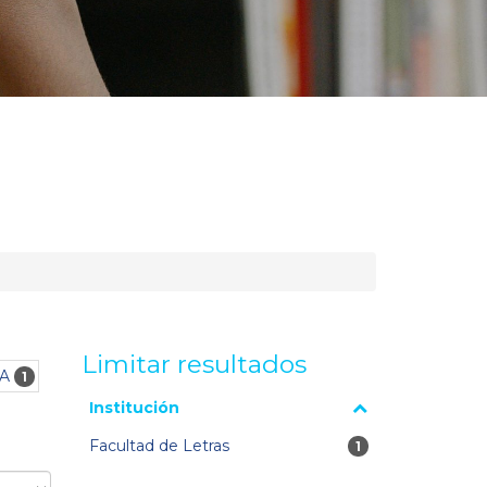
Limitar resultados
CA
1
La página se volverá a cargar cuando se seleccione o
Institución
excluya un filtro.
Facultad de Letras
1 resultados
1