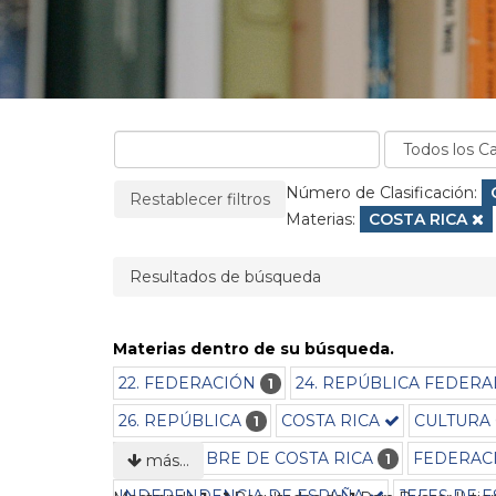
La página se recargará cuando se elimine un filtro
Filtros aplicados:
Número de Clasificación:
Restablecer filtros
Materias:
Eliminar filtro
COSTA RICA
Resultados de búsqueda
Materias dentro de su búsqueda.
22. FEDERACIÓN
24. REPÚBLICA FEDER
1
26. REPÚBLICA
COSTA RICA
CULTURA
1
ESTADO LIBRE DE COSTA RICA
FEDERAC
1
más…
INDEPENDENCIA DE ESPAÑA
JEFES DE 