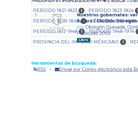
Mostrando
1 - 1
Resultados de
1
Para Buscar '
'
, ti
PERÍODO 1821-1823
PERÍODO 1823-1824
1
1
Nuestros gobernates: ver
PERÍODO 1838-1848
PERÍODO 1847-1848
futuro / Clotilde Obregó
1
por
Obregón Quesada, Cloti
PERÍODO 1917-1948
PERÍODO 1948-1974
1
Publicado 2002
Libro
PROVINCIA DEL IMPERIO MÉXICANO
RE
1
Herramientas de búsqueda:
RSS
Enviar por Correo electrónico esta 