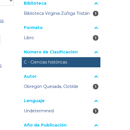
Biblioteca
Biblioteca Virginia Zúñiga Tristán
1 resultados
1
os
Formato
Libro
1 resultados
1
Número de Clasificación
C - Ciencias históricas
o
Autor
Obregón Quesada, Clotilde
1 resultados
1
Lenguaje
Undetermined
1 resultados
1
Año de Publicación