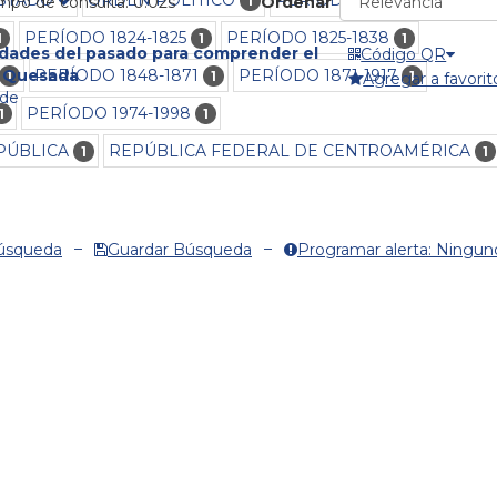
1
1
empo de consulta: 0.02s
Ordenar
PERÍODO 1824-1825
PERÍODO 1825-1838
1
1
1
dades del pasado para comprender el
Código QR
PERÍODO 1848-1871
PERÍODO 1871-1917
n Quesada
1
1
1
Agregar a favorit
lde
PERÍODO 1974-1998
1
1
PÚBLICA
REPÚBLICA FEDERAL DE CENTROAMÉRICA
1
1
Búsqueda
Guardar Búsqueda
Programar alerta: Ningun