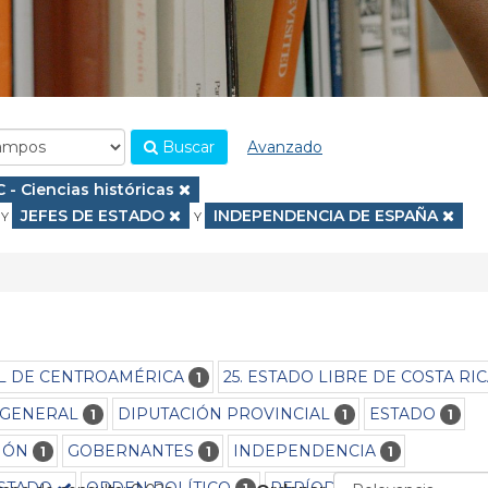
Buscar
Avanzado
.
Eliminar filtro
C - Ciencias históricas
Eliminar filtro
JEFES DE ESTADO
Eliminar filtro
INDEPENDENCIA DE ESPAÑA
Y
Y
AL DE CENTROAMÉRICA
25. ESTADO LIBRE DE COSTA RI
1
 GENERAL
DIPUTACIÓN PROVINCIAL
ESTADO
1
1
1
IÓN
GOBERNANTES
INDEPENDENCIA
1
1
1
ESTADO
ORDEN POLÍTICO
PERÍODO 1809-1821