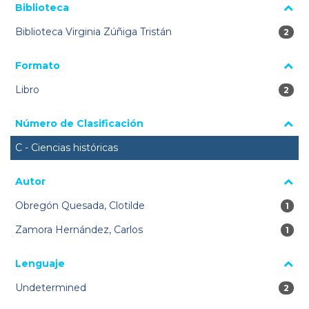
Biblioteca
Biblioteca Virginia Zúñiga Tristán
2 res
2
Formato
Libro
2 res
2
Número de Clasificación
C - Ciencias históricas
Autor
Obregón Quesada, Clotilde
1 re
1
Zamora Hernández, Carlos
1 re
1
Lenguaje
Undetermined
2 res
2