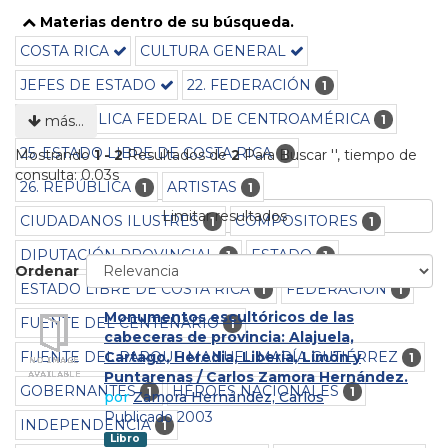
Materias dentro de su búsqueda.
COSTA RICA
CULTURA GENERAL
JEFES DE ESTADO
22. FEDERACIÓN
1
24. REPÚBLICA FEDERAL DE CENTROAMÉRICA
1
más…
25. ESTADO LIBRE DE COSTA RICA
1
Mostrando
1 - 2
Resultados de
2
Para Buscar '
'
, tiempo de
consulta: 0.03s
26. REPÚBLICA
ARTISTAS
1
1
Limitar resultados
CIUDADANOS ILUSTRES
COMPOSITORES
1
1
DIPUTACIÓN PROVINCIAL
ESTADO
1
1
Ordenar
ESTADO LIBRE DE COSTA RICA
FEDERACIÓN
1
1
Monumentos escultóricos de las
FUENTE DEL CENTENARIO
1
cabeceras de provincia: Alajuela,
FUENTE DEL PARQUE MANUEL MARÍA GUTIÉRREZ
Cartago, Heredia, Liberia, Limón y
1
Puntarenas / Carlos Zamora Hernández.
GOBERNANTES
HÉROES NACIONALES
1
1
por
Zamora Hernández, Carlos
Publicado 2003
INDEPENDENCIA
1
Libro