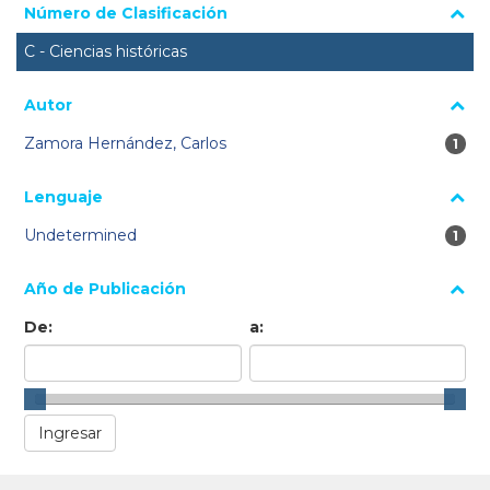
Número de Clasificación
C - Ciencias históricas
Autor
Zamora Hernández, Carlos
1 re
1
Lenguaje
Undetermined
1 re
1
Año de Publicación
De:
a: