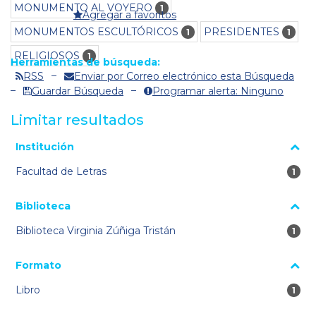
MONUMENTO AL VOYERO
1
Agregar a favoritos
MONUMENTOS ESCULTÓRICOS
PRESIDENTES
1
1
RELIGIOSOS
1
Herramientas de búsqueda:
RSS
Enviar por Correo electrónico esta Búsqueda
Guardar Búsqueda
Programar alerta: Ninguno
Limitar resultados
La página se volverá a cargar cuando se seleccione o excluya
Institución
un filtro.
Facultad de Letras
1 re
1
Biblioteca
Biblioteca Virginia Zúñiga Tristán
1 re
1
Formato
Libro
1 re
1