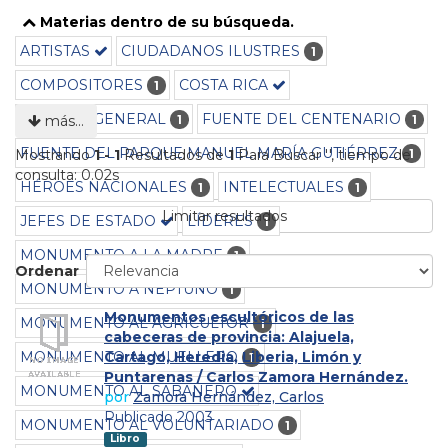
Materias dentro de su búsqueda.
ARTISTAS
CIUDADANOS ILUSTRES
1
COMPOSITORES
COSTA RICA
1
CULTURA GENERAL
FUENTE DEL CENTENARIO
1
1
más…
FUENTE DEL PARQUE MANUEL MARÍA GUTIÉRREZ
1
Mostrando
1 - 1
Resultados de
1
Para Buscar '
'
, tiempo de
consulta: 0.02s
HÉROES NACIONALES
INTELECTUALES
1
1
Limitar resultados
JEFES DE ESTADO
LÍDERES
1
MONUMENTO A LA MADRE
1
Ordenar
MONUMENTO A NEPTUNO
1
Monumentos escultóricos de las
MONUMENTO AL AGRICULTOR
1
cabeceras de provincia: Alajuela,
MONUMENTO AL MUELLERO
Cartago, Heredia, Liberia, Limón y
1
Puntarenas / Carlos Zamora Hernández.
MONUMENTO AL SABANERO
por
Zamora Hernández, Carlos
Publicado 2003
MONUMENTO AL VOLUNTARIADO
1
Libro