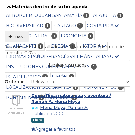
Materias dentro de su búsqueda.
AEROPUERTO JUAN SANTAMARÍA
ALAJUELA
1
1
BIODIVERSIDAD
CARTAGO
COSTA RICA
1
1
CULTURA GENERAL
ECONOMÍA
1
1
más…
GUANACASTE
HEREDIA
HISTORIA
1
1
Mostrando
1 - 1
Resultados de
1
Para Buscar '
'
, tiempo de
consulta: 0.02s
IDIOMA-ESPAÑOL-FRANCÉS-ALEMÁN-ITALIANO
Limitar resultados
INSTITUCIONES GUBERNAMENTALES
1
ISLA DEL COCO
LIMÓN
1
1
Ordenar
LOCALIZACIÓN GEOGRÁFICA
MONUMENTOS
1
1
Costa Rica: naturaleza y aventura /
PUNTARENAS
SAN JOSÉ
1
1
Ramón A. Mena Moya
por
Mena Moya, Ramón A.
Publicado 2000
Libro
Agregar a favoritos