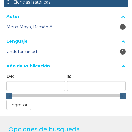
C - Ciencias históricas
Autor
Mena Moya, Ramón A.
1 re
1
Lenguaje
Undetermined
1 re
1
Año de Publicación
De:
a:
Opciones de búsqueda