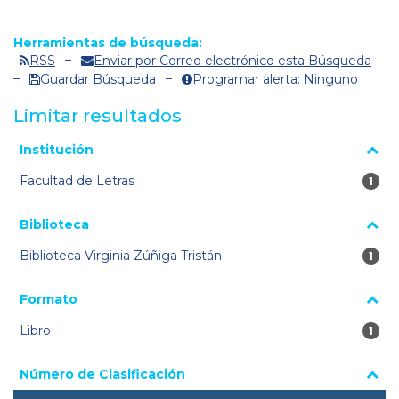
Herramientas de búsqueda:
RSS
Enviar por Correo electrónico esta Búsqueda
Guardar Búsqueda
Programar alerta: Ninguno
Limitar resultados
La página se volverá a cargar cuando se seleccione o excluya
Institución
un filtro.
Facultad de Letras
1 re
1
Biblioteca
Biblioteca Virginia Zúñiga Tristán
1 re
1
Formato
Libro
1 re
1
Número de Clasificación