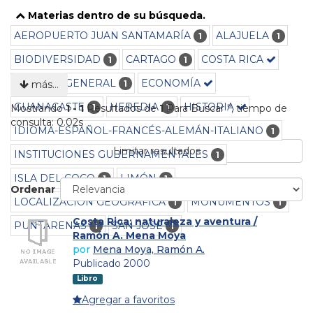
Materias dentro de su búsqueda.
AEROPUERTO JUAN SANTAMARÍA
ALAJUELA
1
1
BIODIVERSIDAD
CARTAGO
COSTA RICA
1
1
CULTURA GENERAL
ECONOMÍA
1
más…
GUANACASTE
HEREDIA
HISTORIA
1
1
Mostrando
1 - 1
Resultados de
1
Para Buscar '
'
, tiempo de
consulta: 0.02s
IDIOMA-ESPAÑOL-FRANCÉS-ALEMÁN-ITALIANO
1
Limitar resultados
INSTITUCIONES GUBERNAMENTALES
1
ISLA DEL COCO
LIMÓN
1
1
Ordenar
LOCALIZACIÓN GEOGRÁFICA
MONUMENTOS
1
1
Costa Rica: naturaleza y aventura /
PUNTARENAS
SAN JOSÉ
1
1
Ramón A. Mena Moya
por
Mena Moya, Ramón A.
Publicado 2000
Libro
Agregar a favoritos