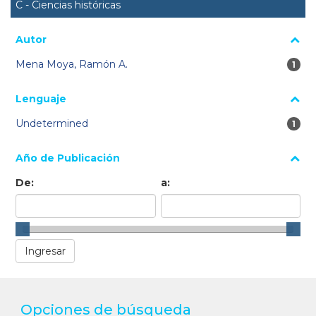
C - Ciencias históricas
Autor
Mena Moya, Ramón A.
1 re
1
Lenguaje
Undetermined
1 re
1
Año de Publicación
De:
a:
Opciones de búsqueda