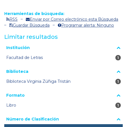
Herramientas de búsqueda:
RSS
Enviar por Correo electrónico esta Búsqueda
Guardar Búsqueda
Programar alerta: Ninguno
Limitar resultados
La página se volverá a cargar cuando se seleccione o excluya
Institución
un filtro.
Facultad de Letras
1 re
1
Biblioteca
Biblioteca Virginia Zúñiga Tristán
1 re
1
Formato
Libro
1 re
1
Número de Clasificación