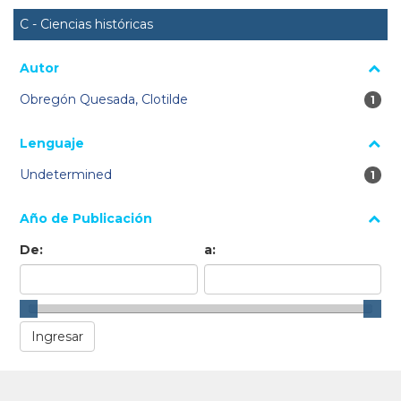
C - Ciencias históricas
Autor
Obregón Quesada, Clotilde
1 re
1
Lenguaje
Undetermined
1 re
1
Año de Publicación
De:
a: