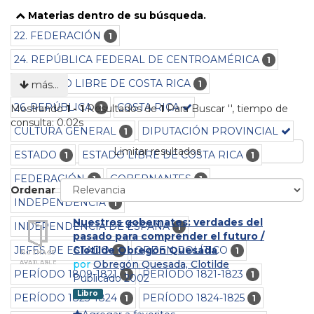
Materias dentro de su búsqueda.
22. FEDERACIÓN
1
24. REPÚBLICA FEDERAL DE CENTROAMÉRICA
1
25. ESTADO LIBRE DE COSTA RICA
1
más…
26. REPÚBLICA
COSTA RICA
1
Mostrando
1 - 1
Resultados de
1
Para Buscar '
'
, tiempo de
consulta: 0.02s
CULTURA GENERAL
DIPUTACIÓN PROVINCIAL
1
Limitar resultados
ESTADO
ESTADO LIBRE DE COSTA RICA
1
1
FEDERACIÓN
GOBERNANTES
1
1
Ordenar
INDEPENDENCIA
1
Nuestros gobernates: verdades del
INDEPENDENCIA DE ESPAÑA
1
pasado para comprender el futuro /
JEFES DE ESTADO
ORDEN POLÍTICO
Clotilde Obregón Quesada
1
1
por
Obregón Quesada, Clotilde
PERÍODO 1809-1821
PERÍODO 1821-1823
1
1
Publicado 2002
Libro
PERÍODO 1823-1824
PERÍODO 1824-1825
1
1