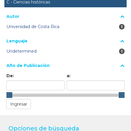
C - Ciencias históricas
Autor
Universidad de Costa Rica
1 re
1
Lenguaje
Undetermined
1 re
1
Año de Publicación
De:
a:
Opciones de búsqueda