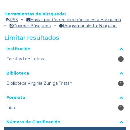
Herramientas de búsqueda:
RSS
Enviar por Correo electrónico esta Búsqueda
Guardar Búsqueda
Programar alerta: Ninguno
Limitar resultados
La página se volverá a cargar cuando se seleccione o excluya
Institución
un filtro.
Facultad de Letras
1 re
1
Biblioteca
Biblioteca Virginia Zúñiga Tristán
1 re
1
Formato
Libro
1 re
1
Número de Clasificación