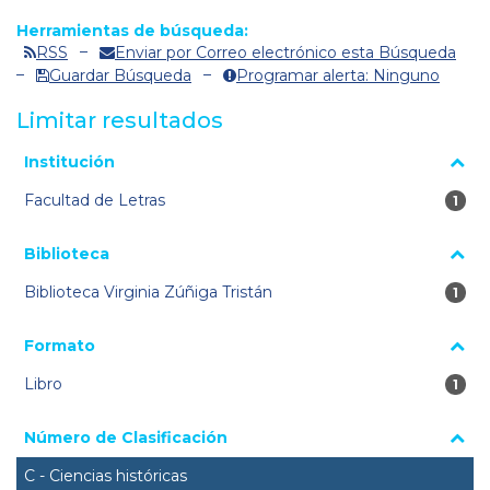
Herramientas de búsqueda:
RSS
Enviar por Correo electrónico esta Búsqueda
Guardar Búsqueda
Programar alerta: Ninguno
Limitar resultados
La página se volverá a cargar cuando se seleccione o excluya
Institución
un filtro.
Facultad de Letras
1 re
1
Biblioteca
Biblioteca Virginia Zúñiga Tristán
1 re
1
Formato
Libro
1 re
1
Número de Clasificación
C - Ciencias históricas