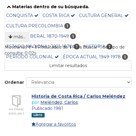
Materias dentro de su búsqueda.
CONQUISTA
COSTA RICA
CULTURA GENERAL
CULTURA PRECOLOMBIA
1
ESTADO LIBERAL 1870-1949
1
más…
ESTADO NACIONAL 1821-1870
HISTORIA
1
1
Mostrando
1 - 1
Resultados de
1
Para Buscar '
'
, tiempo de
consulta: 0.02s
PERÍODO COLONIAL
ÉPOCA ACTUAL 1949-1978
1
Limitar resultados
Ordenar
Historia de Costa Rica / Carlos Meléndez
por
Meléndez, Carlos
Publicado 1981
Libro
Agregar a favoritos