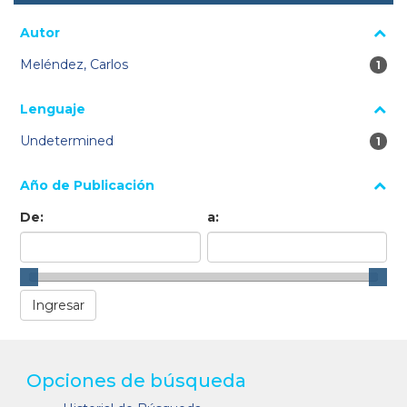
Autor
Meléndez, Carlos
1 re
1
Lenguaje
Undetermined
1 re
1
Año de Publicación
De:
a:
Opciones de búsqueda