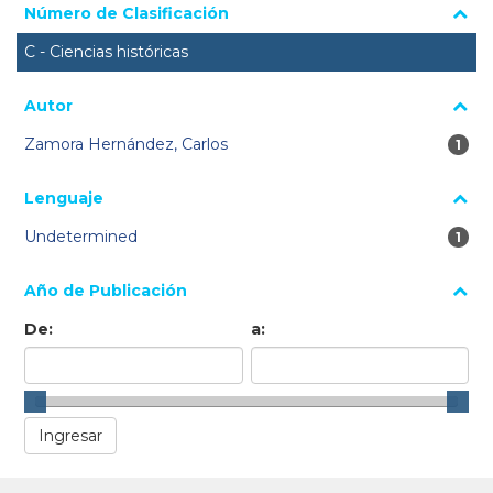
Número de Clasificación
C - Ciencias históricas
Autor
Zamora Hernández, Carlos
1 re
1
Lenguaje
Undetermined
1 re
1
Año de Publicación
De:
a: