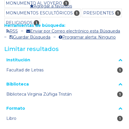
MONUMENTO AL VOYERO
1
Agregar a favoritos
MONUMENTOS ESCULTÓRICOS
PRESIDENTES
1
1
RELIGIOSOS
1
Herramientas de búsqueda:
RSS
Enviar por Correo electrónico esta Búsqueda
Guardar Búsqueda
Programar alerta: Ninguno
Limitar resultados
La página se volverá a cargar cuando se seleccione o excluya
Institución
un filtro.
Facultad de Letras
1 re
1
Biblioteca
Biblioteca Virginia Zúñiga Tristán
1 re
1
Formato
Libro
1 re
1