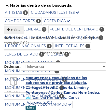
Materias dentro de su búsqueda.
ARTISTAS
CIUDADANOS ILUSTRES
1
COMPOSITORES
COSTA RICA
1
CULTURA GENERAL
FUENTE DEL CENTENARIO
1
1
más…
FUENTE DEL PARQUE MANUEL MARÍA GUTIÉRREZ
1
Mostrando
1 - 1
Resultados de
1
Para Buscar '
'
, tiempo de
consulta: 0.02s
HÉROES NACIONALES
INTELECTUALES
1
1
Limitar resultados
JEFES DE ESTADO
LÍDERES
1
1
MONUMENTO A LA MADRE
1
Ordenar
MONUMENTO A NEPTUNO
1
Monumentos escultóricos de las
MONUMENTO AL AGRICULTOR
1
cabeceras de provincia: Alajuela,
MONUMENTO AL MUELLERO
Cartago, Heredia, Liberia, Limón y
1
Puntarenas / Carlos Zamora Hernández.
MONUMENTO AL SABANERO
1
por
Zamora Hernández, Carlos
Publicado 2003
MONUMENTO AL VOLUNTARIADO
Libro