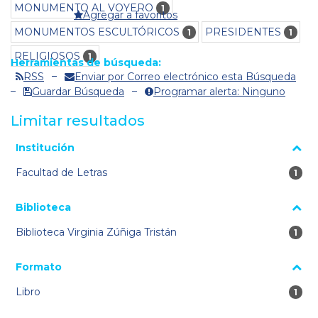
MONUMENTO AL VOYERO
1
Agregar a favoritos
MONUMENTOS ESCULTÓRICOS
PRESIDENTES
1
1
RELIGIOSOS
1
Herramientas de búsqueda:
RSS
Enviar por Correo electrónico esta Búsqueda
Guardar Búsqueda
Programar alerta: Ninguno
Limitar resultados
La página se volverá a cargar cuando se seleccione o excluya
Institución
un filtro.
Facultad de Letras
1 re
1
Biblioteca
Biblioteca Virginia Zúñiga Tristán
1 re
1
Formato
Libro
1 re
1