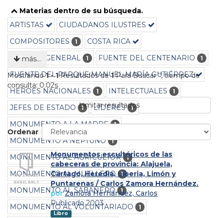
Materias dentro de su búsqueda.
ARTISTAS
CIUDADANOS ILUSTRES
COMPOSITORES
COSTA RICA
1
CULTURA GENERAL
FUENTE DEL CENTENARIO
1
1
más…
FUENTE DEL PARQUE MANUEL MARÍA GUTIÉRREZ
Mostrando
1 - 1
Resultados de
1
Para Buscar '
'
, tiempo de
consulta: 0.02s
HÉROES NACIONALES
INTELECTUALES
1
1
Limitar resultados
JEFES DE ESTADO
LÍDERES
1
1
MONUMENTO A LA MADRE
1
Ordenar
MONUMENTO A NEPTUNO
1
Monumentos escultóricos de las
MONUMENTO AL AGRICULTOR
1
cabeceras de provincia: Alajuela,
MONUMENTO AL MUELLERO
Cartago, Heredia, Liberia, Limón y
1
Puntarenas / Carlos Zamora Hernández.
MONUMENTO AL SABANERO
1
por
Zamora Hernández, Carlos
Publicado 2003
MONUMENTO AL VOLUNTARIADO
1
Libro