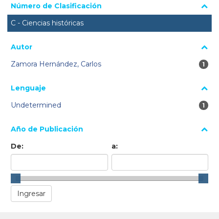
Número de Clasificación
C - Ciencias históricas
Autor
Zamora Hernández, Carlos
1 re
1
Lenguaje
Undetermined
1 re
1
Año de Publicación
De:
a: