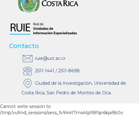
Contacto
ruie@ucr.ac.cr
2511-1441 / 2511-8698
Ciudad de la Investigación, Universidad de
Costa Rica, San Pedro de Montes de Oca.
Cannot write session to
/tmp/vufind_sessions/sess_fv944t7ms4tpfl8fqn6kja9b0o