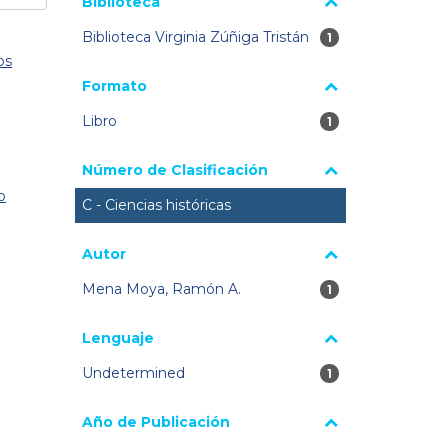
Biblioteca
Biblioteca Virginia Zúñiga Tristán
1 resultados
1
os
Formato
Libro
1 resultados
1
Número de Clasificación
o
C - Ciencias históricas
Autor
Mena Moya, Ramón A.
1 resultados
1
Lenguaje
Undetermined
1 resultados
1
Año de Publicación