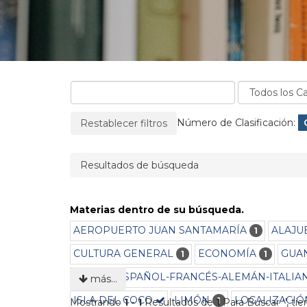
La página se recargará cuando se elimine un filtro
Filtros aplicados:
Número de Clasificación:
Restablecer filtros
Resultados de búsqueda
Materias dentro de su búsqueda.
AEROPUERTO JUAN SANTAMARÍA
ALAJU
1
CULTURA GENERAL
ECONOMÍA
GUA
1
1
IDIOMA-ESPAÑOL-FRANCÉS-ALEMÁN-ITALIA
más…
ISLA DEL COCO
LIMÓN
LOCALIZACIÓ
1
Mostrando
1 - 1
Resultados de
1
Para Buscar '
'
, ti