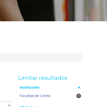
Limitar resultados
La página se volverá a cargar cuando se seleccione o
Institución
excluya un filtro.
Facultad de Letras
1 resultados
1