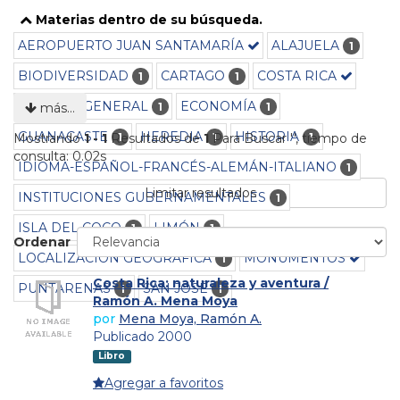
Materias dentro de su búsqueda.
AEROPUERTO JUAN SANTAMARÍA
ALAJUELA
1
BIODIVERSIDAD
CARTAGO
COSTA RICA
1
1
CULTURA GENERAL
ECONOMÍA
1
1
más…
GUANACASTE
HEREDIA
HISTORIA
1
1
1
Mostrando
1 - 1
Resultados de
1
Para Buscar '
'
, tiempo de
consulta: 0.02s
IDIOMA-ESPAÑOL-FRANCÉS-ALEMÁN-ITALIANO
1
Limitar resultados
INSTITUCIONES GUBERNAMENTALES
1
ISLA DEL COCO
LIMÓN
1
1
Ordenar
LOCALIZACIÓN GEOGRÁFICA
MONUMENTOS
1
Costa Rica: naturaleza y aventura /
PUNTARENAS
SAN JOSÉ
1
1
Ramón A. Mena Moya
por
Mena Moya, Ramón A.
Publicado 2000
Libro
Agregar a favoritos