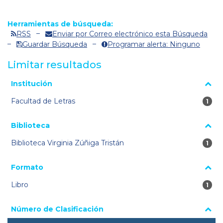
Herramientas de búsqueda:
RSS
Enviar por Correo electrónico esta Búsqueda
Guardar Búsqueda
Programar alerta: Ninguno
Limitar resultados
La página se volverá a cargar cuando se seleccione o excluya
Institución
un filtro.
Facultad de Letras
1 re
1
Biblioteca
Biblioteca Virginia Zúñiga Tristán
1 re
1
Formato
Libro
1 re
1
Número de Clasificación