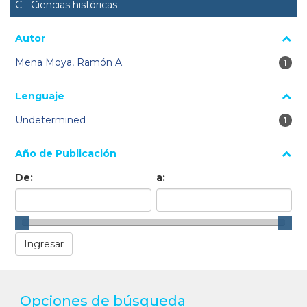
C - Ciencias históricas
Autor
Mena Moya, Ramón A.
1 re
1
Lenguaje
Undetermined
1 re
1
Año de Publicación
De:
a:
Opciones de búsqueda