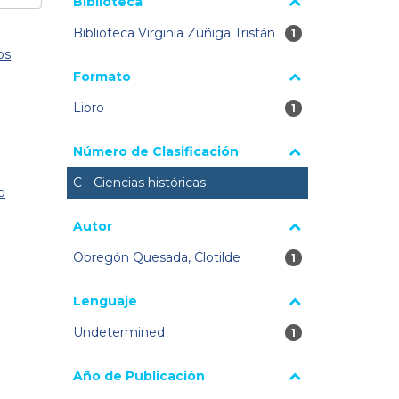
Biblioteca
Biblioteca Virginia Zúñiga Tristán
1 resultados
1
os
Formato
Libro
1 resultados
1
Número de Clasificación
C - Ciencias históricas
o
Autor
Obregón Quesada, Clotilde
1 resultados
1
Lenguaje
Undetermined
1 resultados
1
Año de Publicación