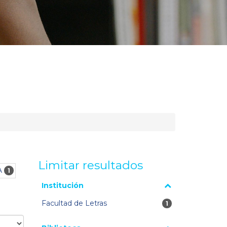
Limitar resultados
A
1
La página se volverá a cargar cuando se seleccione o
Institución
excluya un filtro.
Facultad de Letras
1 resultados
1