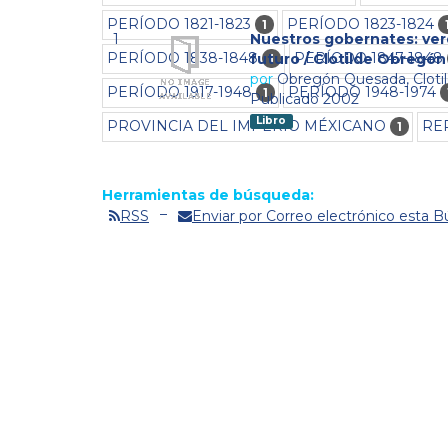
PERÍODO 1821-1823
PERÍODO 1823-1824
1
1
Nuestros gobernates: ver
PERÍODO 1838-1848
PERÍODO 1847-1848
futuro / Clotilde Obregó
1
por
Obregón Quesada, Cloti
PERÍODO 1917-1948
PERÍODO 1948-1974
1
Publicado 2002
Libro
PROVINCIA DEL IMPERIO MÉXICANO
RE
1
Herramientas de búsqueda:
RSS
Enviar por Correo electrónico esta 