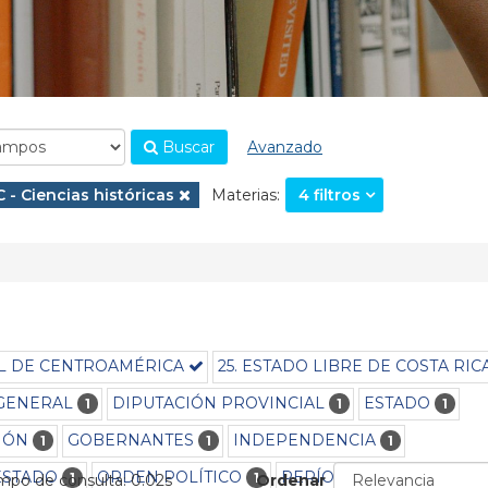
Buscar
Avanzado
.
Eliminar filtro
C - Ciencias históricas
Materias:
4 filtros
AL DE CENTROAMÉRICA
25. ESTADO LIBRE DE COSTA RIC
GENERAL
DIPUTACIÓN PROVINCIAL
ESTADO
1
1
1
IÓN
GOBERNANTES
INDEPENDENCIA
1
1
1
ESTADO
ORDEN POLÍTICO
PERÍODO 1809-1821
1
1
1
empo de consulta: 0.02s
Ordenar