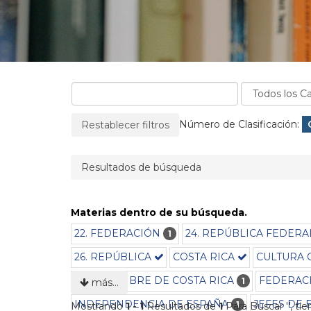
La página se recargará cuando se elimine un filtro
Filtros aplicados:
Número de Clasificación:
Restablecer filtros
Resultados de búsqueda
Materias dentro de su búsqueda.
22. FEDERACIÓN
24. REPÚBLICA FEDER
1
26. REPÚBLICA
COSTA RICA
CULTURA 
ESTADO LIBRE DE COSTA RICA
FEDERAC
1
más…
INDEPENDENCIA DE ESPAÑA
JEFES DE 
1
Mostrando
1 - 1
Resultados de
1
Para Buscar '
'
, ti