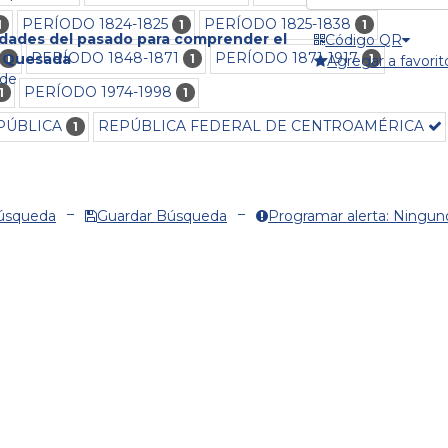
PERÍODO 1824-1825
PERÍODO 1825-1838
1
1
1
dades del pasado para comprender el
Código QR
PERÍODO 1848-1871
PERÍODO 1871-1917
n Quesada
1
1
1
Agregar a favorit
lde
PERÍODO 1974-1998
1
1
PÚBLICA
REPÚBLICA FEDERAL DE CENTROAMÉRICA
1
Búsqueda
Guardar Búsqueda
Programar alerta: Ningun