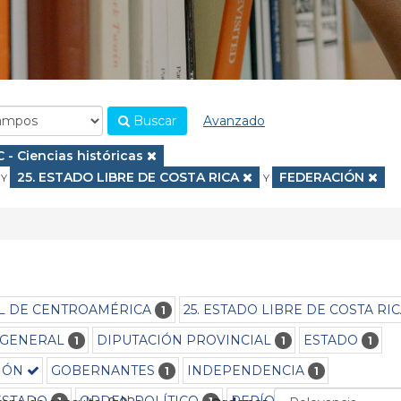
Buscar
Avanzado
.
Eliminar filtro
C - Ciencias históricas
Eliminar filtro
25. ESTADO LIBRE DE COSTA RICA
Eliminar filtro
FEDERACIÓN
Y
Y
AL DE CENTROAMÉRICA
25. ESTADO LIBRE DE COSTA RI
1
 GENERAL
DIPUTACIÓN PROVINCIAL
ESTADO
1
1
1
IÓN
GOBERNANTES
INDEPENDENCIA
1
1
ESTADO
ORDEN POLÍTICO
PERÍODO 1809-1821