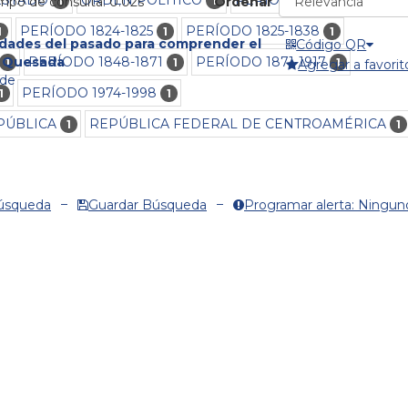
1
1
1
empo de consulta: 0.02s
Ordenar
PERÍODO 1824-1825
PERÍODO 1825-1838
1
1
1
dades del pasado para comprender el
Código QR
PERÍODO 1848-1871
PERÍODO 1871-1917
n Quesada
1
1
1
Agregar a favorit
lde
PERÍODO 1974-1998
1
1
PÚBLICA
REPÚBLICA FEDERAL DE CENTROAMÉRICA
1
1
Búsqueda
Guardar Búsqueda
Programar alerta: Ningun