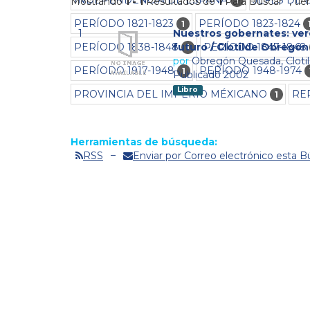
1
Mostrando
1 - 1
Resultados de
1
Para Buscar '
'
, ti
PERÍODO 1821-1823
PERÍODO 1823-1824
1
1
Nuestros gobernates: ver
PERÍODO 1838-1848
PERÍODO 1847-1848
futuro / Clotilde Obregó
1
por
Obregón Quesada, Cloti
PERÍODO 1917-1948
PERÍODO 1948-1974
1
Publicado 2002
Libro
PROVINCIA DEL IMPERIO MÉXICANO
RE
1
Herramientas de búsqueda:
RSS
Enviar por Correo electrónico esta 