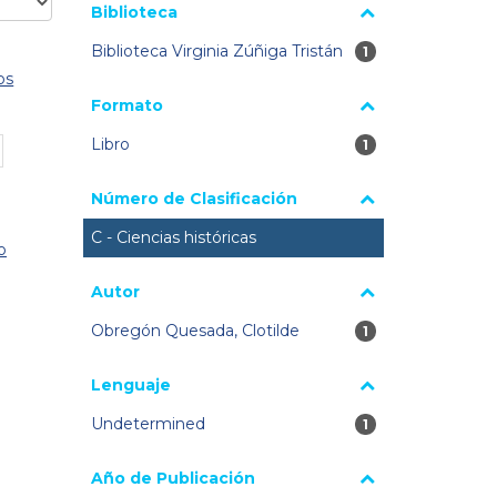
Biblioteca
Biblioteca Virginia Zúñiga Tristán
1 resultados
1
os
Formato
Libro
1 resultados
1
Número de Clasificación
C - Ciencias históricas
o
Autor
Obregón Quesada, Clotilde
1 resultados
1
Lenguaje
Undetermined
1 resultados
1
Año de Publicación