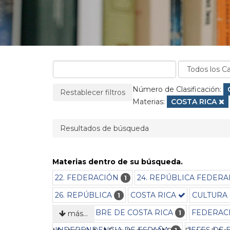
La página se recargará cuando se elimine un filtro
Filtros aplicados:
Número de Clasificación:
Restablecer filtros
Materias:
Eliminar filtro
COSTA RICA
Resultados de búsqueda
Materias dentro de su búsqueda.
22. FEDERACIÓN
24. REPÚBLICA FEDER
1
26. REPÚBLICA
COSTA RICA
CULTURA
1
ESTADO LIBRE DE COSTA RICA
FEDERAC
1
más…
INDEPENDENCIA DE ESPAÑA
JEFES DE 