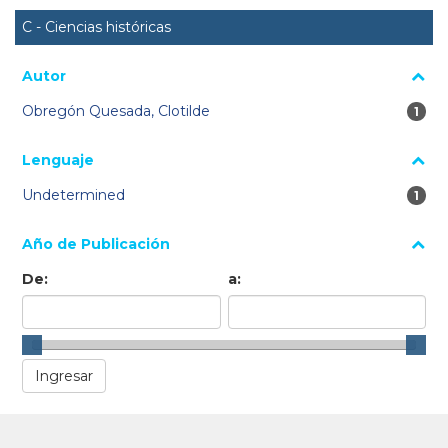
C - Ciencias históricas
Autor
Obregón Quesada, Clotilde
1 re
1
Lenguaje
Undetermined
1 re
1
Año de Publicación
De:
a: