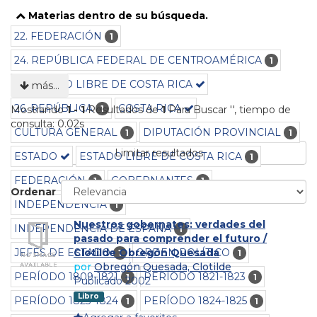
Materias dentro de su búsqueda.
22. FEDERACIÓN
1
24. REPÚBLICA FEDERAL DE CENTROAMÉRICA
1
25. ESTADO LIBRE DE COSTA RICA
más…
26. REPÚBLICA
COSTA RICA
1
Mostrando
1 - 1
Resultados de
1
Para Buscar '
'
, tiempo de
consulta: 0.02s
CULTURA GENERAL
DIPUTACIÓN PROVINCIAL
1
1
Limitar resultados
ESTADO
ESTADO LIBRE DE COSTA RICA
1
FEDERACIÓN
GOBERNANTES
1
1
Ordenar
INDEPENDENCIA
1
Nuestros gobernates: verdades del
INDEPENDENCIA DE ESPAÑA
1
pasado para comprender el futuro /
JEFES DE ESTADO
ORDEN POLÍTICO
Clotilde Obregón Quesada
1
1
por
Obregón Quesada, Clotilde
PERÍODO 1809-1821
PERÍODO 1821-1823
1
1
Publicado 2002
Libro
PERÍODO 1823-1824
PERÍODO 1824-1825
1
1