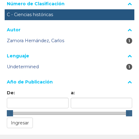
Número de Clasificación
C - Ciencias históricas
Autor
Zamora Hernández, Carlos
1 re
1
Lenguaje
Undetermined
1 re
1
Año de Publicación
De:
a: