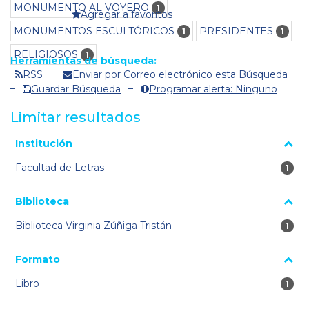
MONUMENTO AL VOYERO
1
Agregar a favoritos
MONUMENTOS ESCULTÓRICOS
PRESIDENTES
1
1
RELIGIOSOS
1
Herramientas de búsqueda:
RSS
Enviar por Correo electrónico esta Búsqueda
Guardar Búsqueda
Programar alerta: Ninguno
Limitar resultados
La página se volverá a cargar cuando se seleccione o excluya
Institución
un filtro.
Facultad de Letras
1 re
1
Biblioteca
Biblioteca Virginia Zúñiga Tristán
1 re
1
Formato
Libro
1 re
1