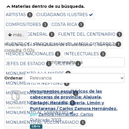
Materias dentro de su búsqueda.
ARTISTAS
CIUDADANOS ILUSTRES
1
COMPOSITORES
COSTA RICA
1
1
CULTURA GENERAL
FUENTE DEL CENTENARIO
1
1
más…
FUENTE DEL PARQUE MANUEL MARÍA GUTIÉRREZ
1
Mostrando
1 - 1
Resultados de
1
Para Buscar '
'
, tiempo de
consulta: 0.02s
HÉROES NACIONALES
INTELECTUALES
1
1
Limitar resultados
JEFES DE ESTADO
LÍDERES
1
1
MONUMENTO A LA MADRE
1
Ordenar
MONUMENTO A NEPTUNO
1
Monumentos escultóricos de las
MONUMENTO AL AGRICULTOR
1
cabeceras de provincia: Alajuela,
MONUMENTO AL MUELLERO
Cartago, Heredia, Liberia, Limón y
1
Puntarenas / Carlos Zamora Hernández.
MONUMENTO AL SABANERO
por
Zamora Hernández, Carlos
Publicado 2003
MONUMENTO AL VOLUNTARIADO
1
Libro