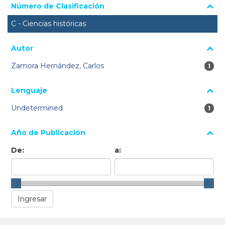
Número de Clasificación
C - Ciencias históricas
Autor
Zamora Hernández, Carlos
1 re
1
Lenguaje
Undetermined
1 re
1
Año de Publicación
De:
a: