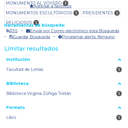
MONUMENTO AL VOYERO
1
Agregar a favoritos
MONUMENTOS ESCULTÓRICOS
PRESIDENTES
1
1
RELIGIOSOS
1
Herramientas de búsqueda:
RSS
Enviar por Correo electrónico esta Búsqueda
Guardar Búsqueda
Programar alerta: Ninguno
Limitar resultados
La página se volverá a cargar cuando se seleccione o excluya
Institución
un filtro.
Facultad de Letras
1 re
1
Biblioteca
Biblioteca Virginia Zúñiga Tristán
1 re
1
Formato
Libro
1 re
1