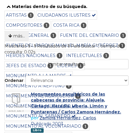
Materias dentro de su búsqueda.
ARTISTAS
CIUDADANOS ILUSTRES
1
COMPOSITORES
COSTA RICA
1
1
CULTURA GENERAL
FUENTE DEL CENTENARIO
1
1
más…
FUENTE DEL PARQUE MANUEL MARÍA GUTIÉRREZ
1
Mostrando
1 - 1
Resultados de
1
Para Buscar '
'
, tiempo de
consulta: 0.02s
HÉROES NACIONALES
INTELECTUALES
1
1
Limitar resultados
JEFES DE ESTADO
LÍDERES
1
1
MONUMENTO A LA MADRE
Ordenar
MONUMENTO A NEPTUNO
1
Monumentos escultóricos de las
MONUMENTO AL AGRICULTOR
1
cabeceras de provincia: Alajuela,
MONUMENTO AL MUELLERO
Cartago, Heredia, Liberia, Limón y
Puntarenas / Carlos Zamora Hernández.
MONUMENTO AL SABANERO
por
Zamora Hernández, Carlos
Publicado 2003
MONUMENTO AL VOLUNTARIADO
1
Libro