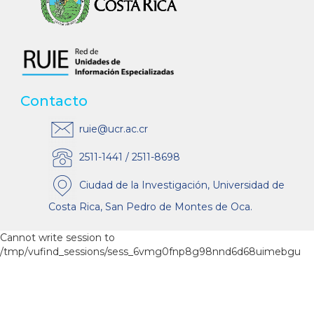
Contacto
ruie@ucr.ac.cr
2511-1441 / 2511-8698
Ciudad de la Investigación, Universidad de
Costa Rica, San Pedro de Montes de Oca.
Cannot write session to
/tmp/vufind_sessions/sess_6vmg0fnp8g98nnd6d68uimebgu