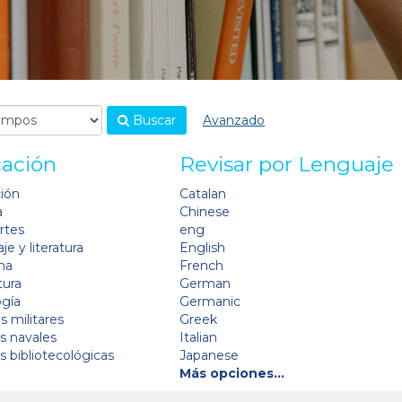
Buscar
Avanzado
cación
Revisar por Lenguaje
ción
Catalan
a
Chinese
artes
eng
je y literatura
English
na
French
tura
German
ogía
Germanic
s militares
Greek
as navales
Italian
as bibliotecológicas
Japanese
Más opciones…