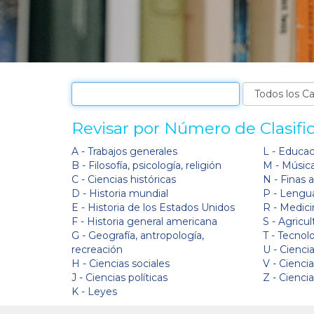
Revisar por Número de Clasifi
A - Trabajos generales
L - Educa
B - Filosofía, psicología, religión
M - Músic
C - Ciencias históricas
N - Finas 
D - Historia mundial
P - Lengua
E - Historia de los Estados Unidos
R - Medici
F - Historia general americana
S - Agricul
G - Geografía, antropología,
T - Tecnol
recreación
U - Ciencia
H - Ciencias sociales
V - Cienci
J - Ciencias políticas
Z - Cienci
K - Leyes