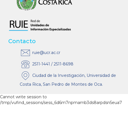
Contacto
ruie@ucr.ac.cr
2511-1441 / 2511-8698
Ciudad de la Investigación, Universidad de
Costa Rica, San Pedro de Montes de Oca.
Cannot write session to
/tmp/vufind_sessions/sess_6d6m7npmamb3ds8arpdsn5eua7