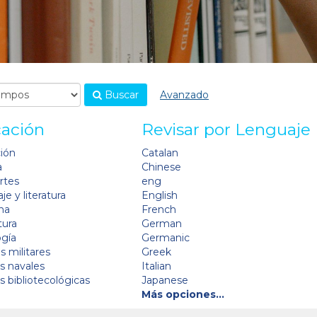
Buscar
Avanzado
cación
Revisar por Lenguaje
ción
Catalan
a
Chinese
artes
eng
je y literatura
English
na
French
tura
German
ogía
Germanic
s militares
Greek
as navales
Italian
as bibliotecológicas
Japanese
Más opciones…