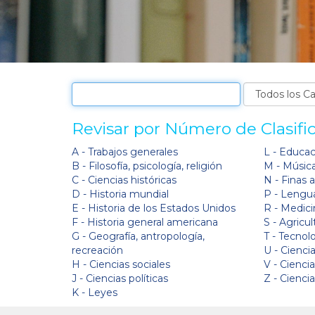
Revisar por Número de Clasifi
A - Trabajos generales
L - Educa
B - Filosofía, psicología, religión
M - Músic
C - Ciencias históricas
N - Finas 
D - Historia mundial
P - Lengua
E - Historia de los Estados Unidos
R - Medici
F - Historia general americana
S - Agricul
G - Geografía, antropología,
T - Tecnol
recreación
U - Ciencia
H - Ciencias sociales
V - Cienci
J - Ciencias políticas
Z - Cienci
K - Leyes