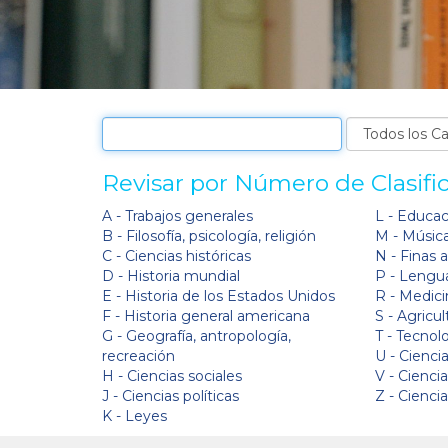
Revisar por Número de Clasifi
A - Trabajos generales
L - Educa
B - Filosofía, psicología, religión
M - Músic
C - Ciencias históricas
N - Finas 
D - Historia mundial
P - Lengua
E - Historia de los Estados Unidos
R - Medici
F - Historia general americana
S - Agricul
G - Geografía, antropología,
T - Tecnol
recreación
U - Ciencia
H - Ciencias sociales
V - Cienci
J - Ciencias políticas
Z - Cienci
K - Leyes