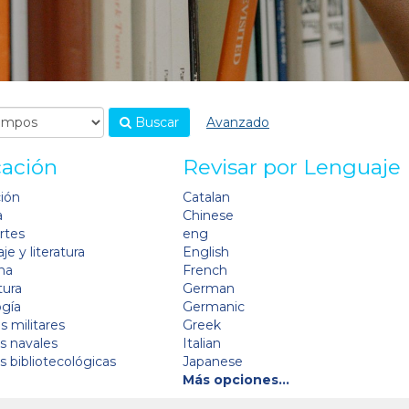
Buscar
Avanzado
cación
Revisar por Lenguaje
ción
Catalan
a
Chinese
artes
eng
je y literatura
English
na
French
tura
German
ogía
Germanic
s militares
Greek
as navales
Italian
as bibliotecológicas
Japanese
Más opciones…