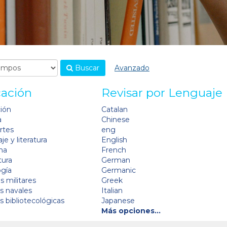
Buscar
Avanzado
cación
Revisar por Lenguaje
ción
Catalan
a
Chinese
artes
eng
je y literatura
English
na
French
tura
German
ogía
Germanic
s militares
Greek
as navales
Italian
as bibliotecológicas
Japanese
Más opciones…