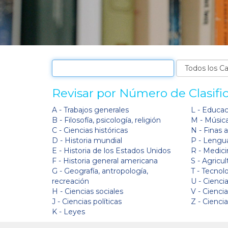
Revisar por Número de Clasifi
A - Trabajos generales
L - Educa
B - Filosofía, psicología, religión
M - Músic
C - Ciencias históricas
N - Finas 
D - Historia mundial
P - Lengua
E - Historia de los Estados Unidos
R - Medici
F - Historia general americana
S - Agricul
G - Geografía, antropología,
T - Tecnol
recreación
U - Ciencia
H - Ciencias sociales
V - Cienci
J - Ciencias políticas
Z - Cienci
K - Leyes