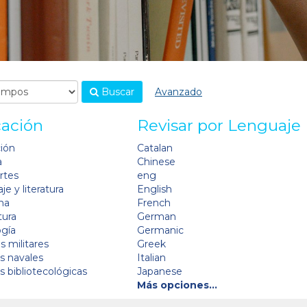
Buscar
Avanzado
cación
Revisar por Lenguaje
ción
Catalan
a
Chinese
artes
eng
je y literatura
English
na
French
tura
German
ogía
Germanic
s militares
Greek
as navales
Italian
as bibliotecológicas
Japanese
Más opciones…