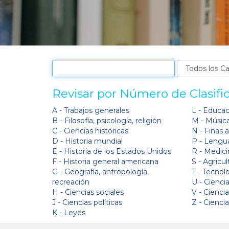
Revisar por Número de Clasifi
A - Trabajos generales
L - Educa
B - Filosofía, psicología, religión
M - Músic
C - Ciencias históricas
N - Finas 
D - Historia mundial
P - Lengua
E - Historia de los Estados Unidos
R - Medici
F - Historia general americana
S - Agricul
G - Geografía, antropología,
T - Tecnol
recreación
U - Ciencia
H - Ciencias sociales
V - Cienci
J - Ciencias políticas
Z - Cienci
K - Leyes