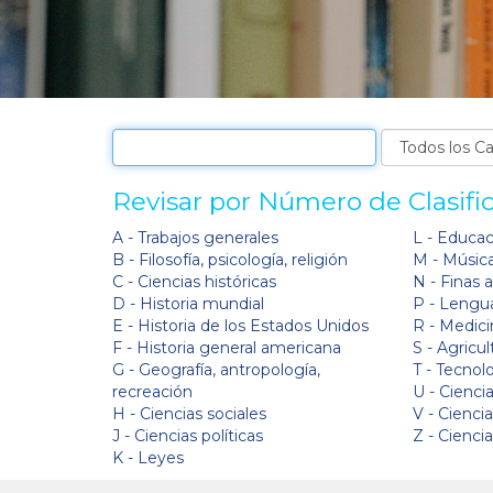
Revisar por Número de Clasifi
A - Trabajos generales
L - Educa
B - Filosofía, psicología, religión
M - Músic
C - Ciencias históricas
N - Finas 
D - Historia mundial
P - Lengua
E - Historia de los Estados Unidos
R - Medici
F - Historia general americana
S - Agricul
G - Geografía, antropología,
T - Tecnol
recreación
U - Ciencia
H - Ciencias sociales
V - Cienci
J - Ciencias políticas
Z - Cienci
K - Leyes