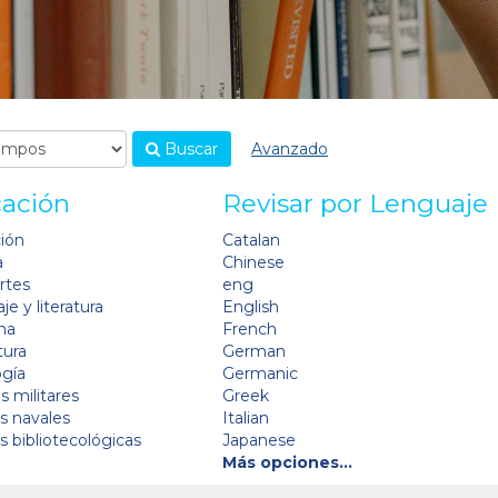
Buscar
Avanzado
cación
Revisar por Lenguaje
ción
Catalan
a
Chinese
artes
eng
je y literatura
English
na
French
tura
German
ogía
Germanic
s militares
Greek
as navales
Italian
as bibliotecológicas
Japanese
Más opciones…