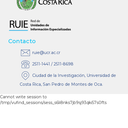
Contacto
ruie@ucr.ac.cr
2511-1441 / 2511-8698
Ciudad de la Investigación, Universidad de
Costa Rica, San Pedro de Montes de Oca.
Cannot write session to
/tmp/vufind_sessions/sess_s6li8nks7jb9sj93qki57s0fts