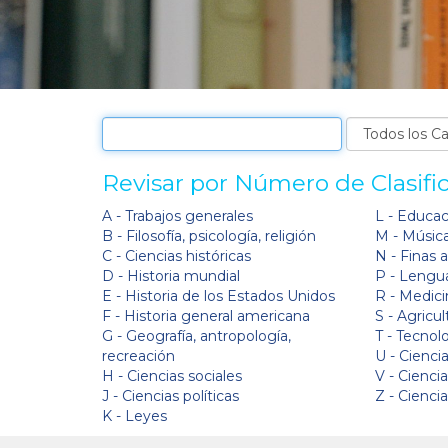
Revisar por Número de Clasifi
A - Trabajos generales
L - Educa
B - Filosofía, psicología, religión
M - Músic
C - Ciencias históricas
N - Finas 
D - Historia mundial
P - Lengua
E - Historia de los Estados Unidos
R - Medici
F - Historia general americana
S - Agricul
G - Geografía, antropología,
T - Tecnol
recreación
U - Ciencia
H - Ciencias sociales
V - Cienci
J - Ciencias políticas
Z - Cienci
K - Leyes