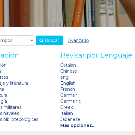
Buscar
Avanzado
cación
Revisar por Lenguaje
ción
Catalan
a
Chinese
artes
eng
je y literatura
English
na
French
tura
German
ogía
Germanic
s militares
Greek
as navales
Italian
as bibliotecológicas
Japanese
Más opciones…