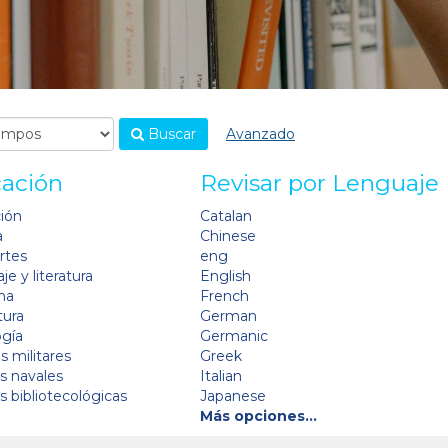
Buscar
Avanzado
cación
Revisar por Lenguaje
ción
Catalan
a
Chinese
artes
eng
je y literatura
English
na
French
tura
German
ogía
Germanic
s militares
Greek
as navales
Italian
as bibliotecológicas
Japanese
Más opciones…