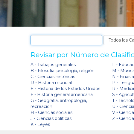
Revisar por Número de Clasifi
A - Trabajos generales
L - Educa
B - Filosofía, psicología, religión
M - Músic
C - Ciencias históricas
N - Finas 
D - Historia mundial
P - Lengua
E - Historia de los Estados Unidos
R - Medici
F - Historia general americana
S - Agricul
G - Geografía, antropología,
T - Tecnol
recreación
U - Ciencia
H - Ciencias sociales
V - Cienci
J - Ciencias políticas
Z - Cienci
K - Leyes