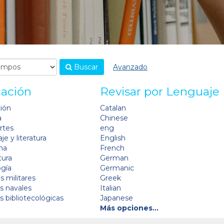
Buscar
Avanzado
cación
Revisar por Lenguaje
ción
Catalan
a
Chinese
artes
eng
je y literatura
English
na
French
tura
German
ogía
Germanic
s militares
Greek
as navales
Italian
as bibliotecológicas
Japanese
Más opciones…