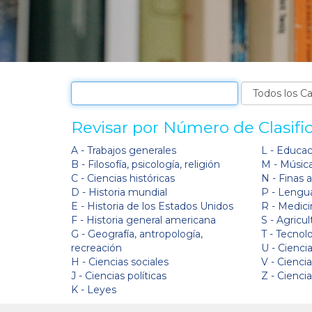
Revisar por Número de Clasifi
A - Trabajos generales
L - Educa
B - Filosofía, psicología, religión
M - Músic
C - Ciencias históricas
N - Finas 
D - Historia mundial
P - Lengua
E - Historia de los Estados Unidos
R - Medici
F - Historia general americana
S - Agricul
G - Geografía, antropología,
T - Tecnol
recreación
U - Ciencia
H - Ciencias sociales
V - Cienci
J - Ciencias políticas
Z - Cienci
K - Leyes