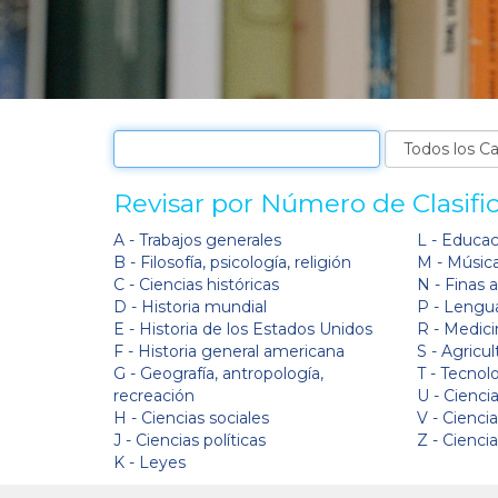
Revisar por Número de Clasifi
A - Trabajos generales
L - Educa
B - Filosofía, psicología, religión
M - Músic
C - Ciencias históricas
N - Finas 
D - Historia mundial
P - Lengua
E - Historia de los Estados Unidos
R - Medici
F - Historia general americana
S - Agricul
G - Geografía, antropología,
T - Tecnol
recreación
U - Ciencia
H - Ciencias sociales
V - Cienci
J - Ciencias políticas
Z - Cienci
K - Leyes