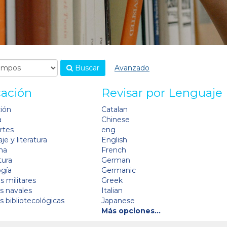
Buscar
Avanzado
cación
Revisar por Lenguaje
ción
Catalan
a
Chinese
artes
eng
je y literatura
English
na
French
tura
German
ogía
Germanic
s militares
Greek
as navales
Italian
as bibliotecológicas
Japanese
Más opciones…