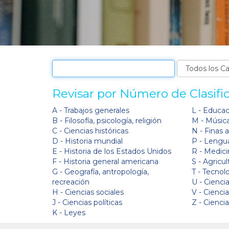
Revisar por Número de Clasifi
A - Trabajos generales
L - Educa
B - Filosofía, psicología, religión
M - Músic
C - Ciencias históricas
N - Finas 
D - Historia mundial
P - Lengua
E - Historia de los Estados Unidos
R - Medici
F - Historia general americana
S - Agricul
G - Geografía, antropología,
T - Tecnol
recreación
U - Ciencia
H - Ciencias sociales
V - Cienci
J - Ciencias políticas
Z - Cienci
K - Leyes