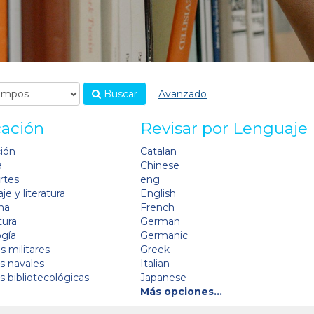
Buscar
Avanzado
cación
Revisar por Lenguaje
ción
Catalan
a
Chinese
artes
eng
je y literatura
English
na
French
tura
German
ogía
Germanic
s militares
Greek
as navales
Italian
as bibliotecológicas
Japanese
Más opciones…