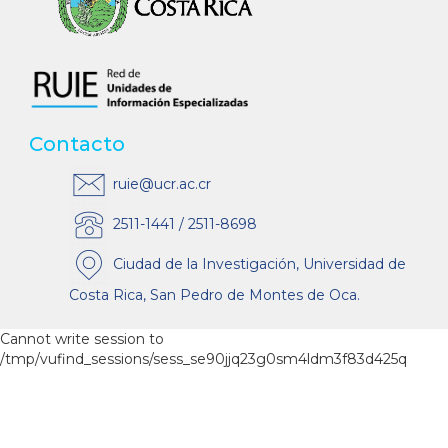
Contacto
ruie@ucr.ac.cr
2511-1441 / 2511-8698
Ciudad de la Investigación, Universidad de
Costa Rica, San Pedro de Montes de Oca.
Cannot write session to
/tmp/vufind_sessions/sess_se90jjq23g0sm4ldm3f83d425q