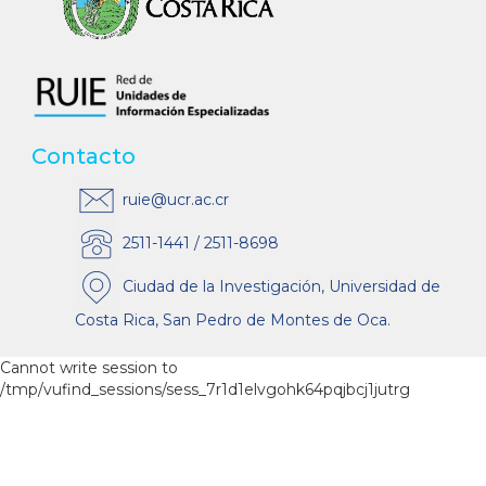
Contacto
ruie@ucr.ac.cr
2511-1441 / 2511-8698
Ciudad de la Investigación, Universidad de
Costa Rica, San Pedro de Montes de Oca.
Cannot write session to
/tmp/vufind_sessions/sess_7r1d1elvgohk64pqjbcj1jutrg