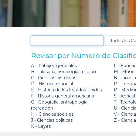
Revisar por Número de Clasifi
A - Trabajos generales
L - Educa
B - Filosofía, psicología, religión
M - Músic
C - Ciencias históricas
N - Finas 
D - Historia mundial
P - Lengua
E - Historia de los Estados Unidos
R - Medici
F - Historia general americana
S - Agricul
G - Geografía, antropología,
T - Tecnol
recreación
U - Ciencia
H - Ciencias sociales
V - Cienci
J - Ciencias políticas
Z - Cienci
K - Leyes