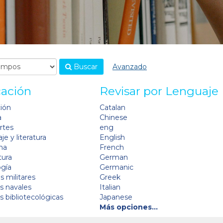
Buscar
Avanzado
cación
Revisar por Lenguaje
ción
Catalan
a
Chinese
artes
eng
je y literatura
English
na
French
tura
German
ogía
Germanic
s militares
Greek
as navales
Italian
as bibliotecológicas
Japanese
Más opciones…