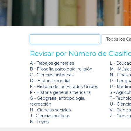
Revisar por Número de Clasifi
A - Trabajos generales
L - Educa
B - Filosofía, psicología, religión
M - Músic
C - Ciencias históricas
N - Finas 
D - Historia mundial
P - Lengua
E - Historia de los Estados Unidos
R - Medici
F - Historia general americana
S - Agricul
G - Geografía, antropología,
T - Tecnol
recreación
U - Ciencia
H - Ciencias sociales
V - Cienci
J - Ciencias políticas
Z - Cienci
K - Leyes