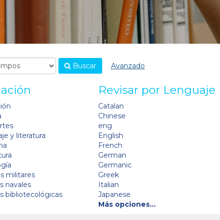
Buscar
Avanzado
cación
Revisar por Lenguaje
ción
Catalan
a
Chinese
artes
eng
je y literatura
English
na
French
tura
German
ogía
Germanic
s militares
Greek
as navales
Italian
as bibliotecológicas
Japanese
Más opciones…