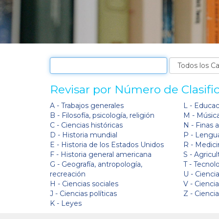
Revisar por Número de Clasifi
A - Trabajos generales
L - Educa
B - Filosofía, psicología, religión
M - Músic
C - Ciencias históricas
N - Finas 
D - Historia mundial
P - Lengua
E - Historia de los Estados Unidos
R - Medici
F - Historia general americana
S - Agricul
G - Geografía, antropología,
T - Tecnol
recreación
U - Ciencia
H - Ciencias sociales
V - Cienci
J - Ciencias políticas
Z - Cienci
K - Leyes