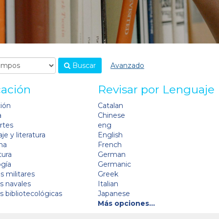
Buscar
Avanzado
cación
Revisar por Lenguaje
ción
Catalan
a
Chinese
artes
eng
je y literatura
English
na
French
tura
German
ogía
Germanic
s militares
Greek
as navales
Italian
as bibliotecológicas
Japanese
Más opciones…