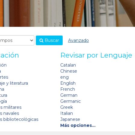
Buscar
Avanzado
cación
Revisar por Lenguaje
ción
Catalan
a
Chinese
artes
eng
je y literatura
English
na
French
tura
German
ogía
Germanic
s militares
Greek
as navales
Italian
as bibliotecológicas
Japanese
Más opciones…