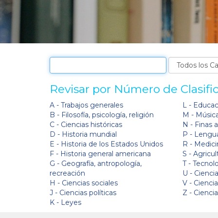
Revisar por Número de Clasifi
A - Trabajos generales
L - Educa
B - Filosofía, psicología, religión
M - Músic
C - Ciencias históricas
N - Finas 
D - Historia mundial
P - Lengua
E - Historia de los Estados Unidos
R - Medici
F - Historia general americana
S - Agricul
G - Geografía, antropología,
T - Tecnol
recreación
U - Ciencia
H - Ciencias sociales
V - Cienci
J - Ciencias políticas
Z - Cienci
K - Leyes