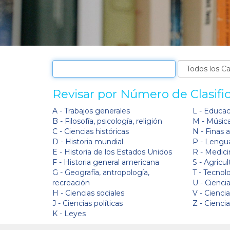
Revisar por Número de Clasifi
A - Trabajos generales
L - Educa
B - Filosofía, psicología, religión
M - Músic
C - Ciencias históricas
N - Finas 
D - Historia mundial
P - Lengua
E - Historia de los Estados Unidos
R - Medici
F - Historia general americana
S - Agricul
G - Geografía, antropología,
T - Tecnol
recreación
U - Ciencia
H - Ciencias sociales
V - Cienci
J - Ciencias políticas
Z - Cienci
K - Leyes