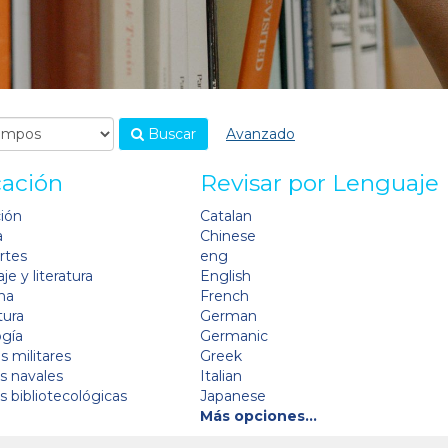
Buscar
Avanzado
cación
Revisar por Lenguaje
ción
Catalan
a
Chinese
artes
eng
je y literatura
English
na
French
tura
German
ogía
Germanic
s militares
Greek
as navales
Italian
as bibliotecológicas
Japanese
Más opciones…