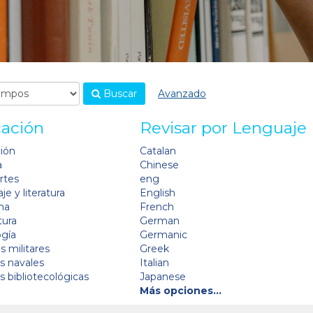
Buscar
Avanzado
cación
Revisar por Lenguaje
ción
Catalan
a
Chinese
artes
eng
je y literatura
English
na
French
tura
German
ogía
Germanic
s militares
Greek
as navales
Italian
as bibliotecológicas
Japanese
Más opciones…