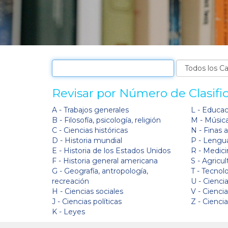
Revisar por Número de Clasifi
A - Trabajos generales
L - Educa
B - Filosofía, psicología, religión
M - Músic
C - Ciencias históricas
N - Finas 
D - Historia mundial
P - Lengua
E - Historia de los Estados Unidos
R - Medici
F - Historia general americana
S - Agricul
G - Geografía, antropología,
T - Tecnol
recreación
U - Ciencia
H - Ciencias sociales
V - Cienci
J - Ciencias políticas
Z - Cienci
K - Leyes