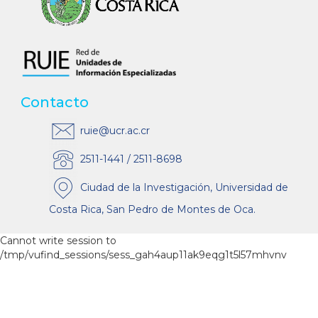
Contacto
ruie@ucr.ac.cr
2511-1441 / 2511-8698
Ciudad de la Investigación, Universidad de
Costa Rica, San Pedro de Montes de Oca.
Cannot write session to
/tmp/vufind_sessions/sess_gah4aup11ak9eqg1t5l57mhvnv