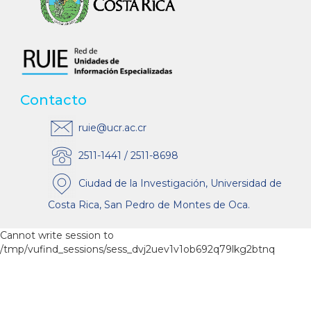
Contacto
ruie@ucr.ac.cr
2511-1441 / 2511-8698
Ciudad de la Investigación, Universidad de
Costa Rica, San Pedro de Montes de Oca.
Cannot write session to
/tmp/vufind_sessions/sess_dvj2uev1v1ob692q79lkg2btnq