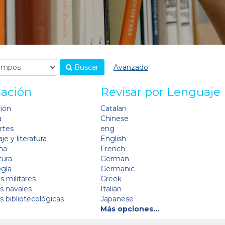
Buscar
Avanzado
cación
Revisar por Lenguaje
ción
Catalan
a
Chinese
artes
eng
je y literatura
English
na
French
tura
German
ogía
Germanic
s militares
Greek
as navales
Italian
as bibliotecológicas
Japanese
Más opciones…