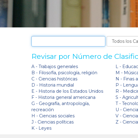
Revisar por Número de Clasifi
A - Trabajos generales
L - Educa
B - Filosofía, psicología, religión
M - Músic
C - Ciencias históricas
N - Finas 
D - Historia mundial
P - Lengua
E - Historia de los Estados Unidos
R - Medici
F - Historia general americana
S - Agricul
G - Geografía, antropología,
T - Tecnol
recreación
U - Ciencia
H - Ciencias sociales
V - Cienci
J - Ciencias políticas
Z - Cienci
K - Leyes