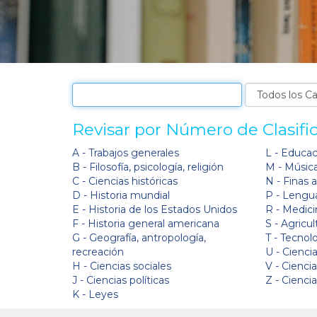
Revisar por Número de Clasifi
A - Trabajos generales
L - Educa
B - Filosofía, psicología, religión
M - Músic
C - Ciencias históricas
N - Finas 
D - Historia mundial
P - Lengua
E - Historia de los Estados Unidos
R - Medici
F - Historia general americana
S - Agricul
G - Geografía, antropología,
T - Tecnol
recreación
U - Ciencia
H - Ciencias sociales
V - Cienci
J - Ciencias políticas
Z - Cienci
K - Leyes