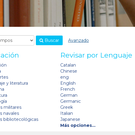
Buscar
Avanzado
cación
Revisar por Lenguaje
ción
Catalan
a
Chinese
artes
eng
je y literatura
English
na
French
tura
German
ogía
Germanic
s militares
Greek
as navales
Italian
as bibliotecológicas
Japanese
Más opciones…